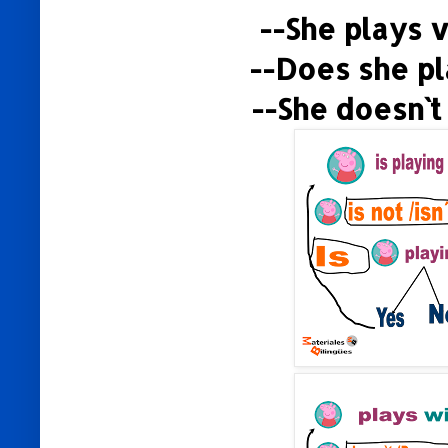
--She plays v
--Does she play?
--She doesn`t play