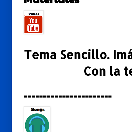
Tema Sencillo. Im
Con la 
-----------------------