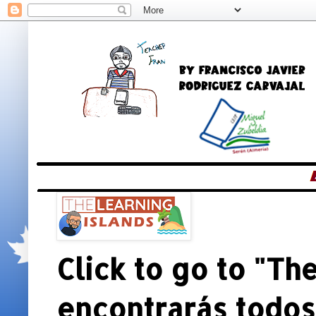
Click to go to "The
encontrarás todos