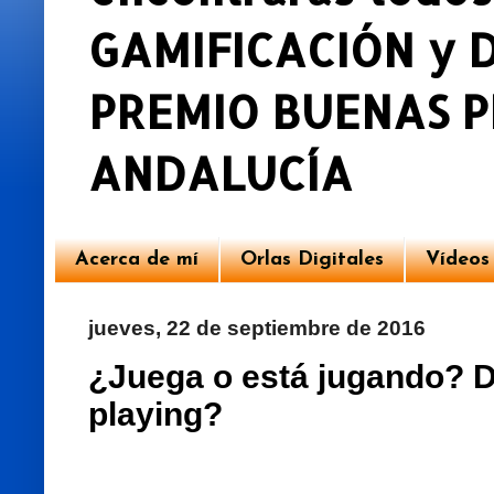
GAMIFICACIÓN y DU
PREMIO BUENAS P
ANDALUCÍA
Acerca de mí
Orlas Digitales
Vídeos
jueves, 22 de septiembre de 2016
¿Juega o está jugando? D
playing?