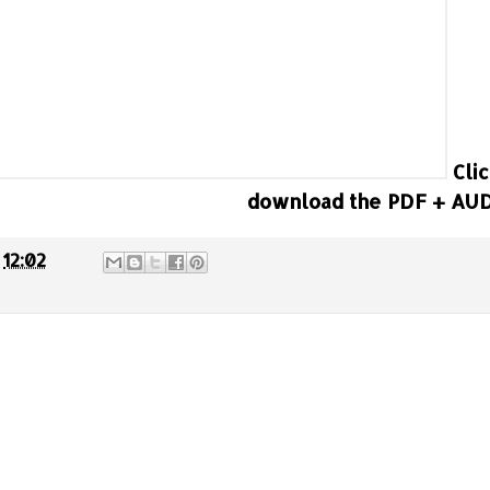
Clic
download the PDF + AU
t
12:02