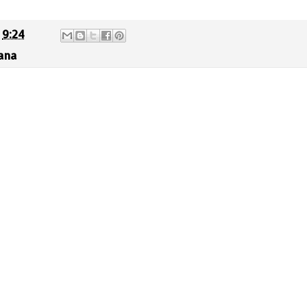
t
9:24
ana